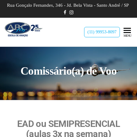
Rua Gonçalo Fernandes, 346 - Jd. Bela Vista - Santo André / SP
ABC
Capacita
(11) 99953-8097
MENU
pessoas à
Fly
aviação
Escola
civil,
almejando
de
profissionais
Comissário(a) de Voo
Aviação
em carreiras
de Piloto
Privado e
Comercial,
além de
Comissários
de Bordo e
Agentes de
EAD ou SEMIPRESENCIAL
Aeroporto.
(aulas 3x na semana)