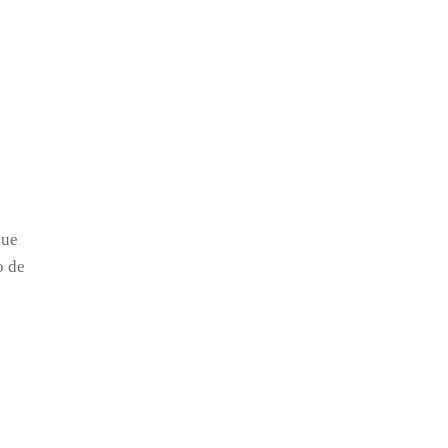
que
o de