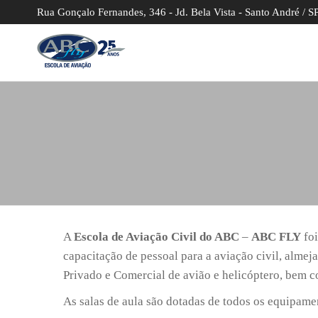
Skip
Rua Gonçalo Fernandes, 346 - Jd. Bela Vista - Santo André / S
to
the
ABC
Capacita
content
pessoas à
Fly
aviação
Escola
civil,
almejando
de
profissionais
Aviação
em carreiras
de Piloto
Privado e
Comercial,
além de
Comissários
A
Escola de Aviação Civil do ABC
–
ABC FLY
foi
de Bordo e
capacitação de pessoal para a aviação civil, almeja
Agentes de
Aeroporto.
Privado e Comercial de avião e helicóptero, bem 
As salas de aula são dotadas de todos os equipamen